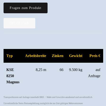
Fragen zum Produkt
Out of stock
Typ
Arbeitsbreite
Zinken
Gewicht
Preis €
KSE
8,25 m
66
9.500 kg
auf
8250
Anfrage
Magnus
Transportkosten auf Anfrage innerhalb BRD / Maße und Gewichte annähernd und unverbindlich.
Unverbindliche Netto Preisempfehlung zuzüglich der zur Zeit gültigen Mehrwertsteuer