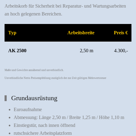
Arbeitskorb für Sicherheit bei Reparatur- und Wartungsarbeiten
an hoch gelegenen Bereichen.
Typ
Arbeitsbreite
Preis €
AK 2500
2,50 m
4.300,-
Maße und Gewichte annähernd und unverbindlich.
Unverbindliche Netto Preisempfehlung zuzüglich der zur Zeit gültigen Mehrwertsteuer
Grundausrüstung
Euroaufnahme
Abmessung: Länge 2,50 m / Breite 1,25 m / Höhe 1,10 m
Einstiegstür, nach innen öffnend
rutschsichere Arbeitsplatzform