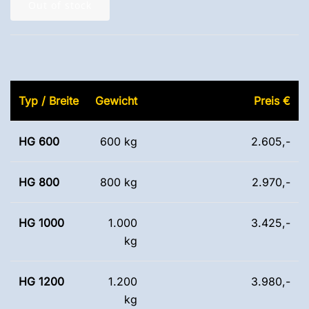
Out of stock
Typ / Breite
Gewicht
Preis €
HG 600
600 kg
2.605,-
HG 800
800 kg
2.970,-
HG 1000
1.000
3.425,-
kg
HG 1200
1.200
3.980,-
kg