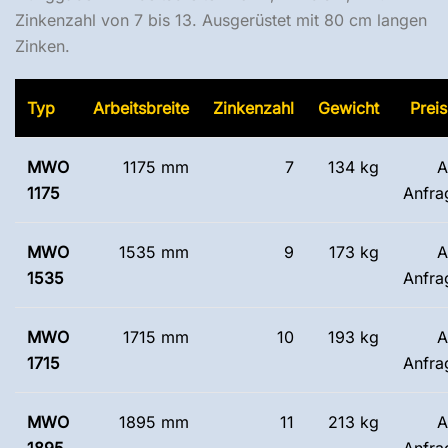
Zinkenzahl von 7 bis 13. Ausgerüstet mit 80 cm langen
Zinken.
Typ
Arbeitsbreite
Zinkenzahl
Gewicht
Preis
MWO
1175 mm
7
134 kg
A
1175
Anfra
MWO
1535 mm
9
173 kg
A
1535
Anfra
MWO
1715 mm
10
193 kg
A
1715
Anfra
MWO
1895 mm
11
213 kg
A