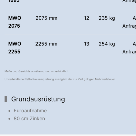
1895
Anfra
MWO
2075 mm
12
235 kg
A
2075
Anfra
MWO
2255 mm
13
254 kg
A
2255
Anfra
Maße und Gewichte annähernd und unverbindlich.
Unverbindliche Netto Preisempfehlung zuzüglich der zur Zeit gültigen Mehrwertsteuer
Grundausrüstung
Euroaufnahme
80 cm Zinken