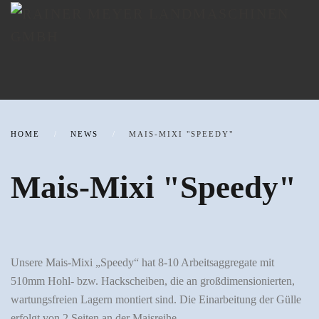
HOME
NEWS
MAIS-MIXI "SPEEDY"
Mais-Mixi "Speedy"
Unsere Mais-Mixi „Speedy“ hat 8-10 Arbeitsaggregate mit
510mm Hohl- bzw. Hackscheiben, die an großdimensionierten,
wartungsfreien Lagern montiert sind. Die Einarbeitung der Gülle
erfolgt von 2 Seiten an der Maisreihe.