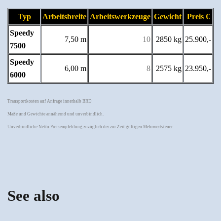
Typ
Arbeitsbreite
Arbeitswerkzeuge
Gewicht
Preis €
Speedy
7,50 m
10
2850 kg
25.900,-
7500
Speedy
6,00 m
8
2575 kg
23.950,-
6000
Transportkosten auf Anfrage innerhalb BRD
Maße und Gewichte annähernd und unverbindlich.
Unverbindliche Netto Preisempfehlung zuzüglich der zur Zeit gültigen Mehrwertsteuer
See also